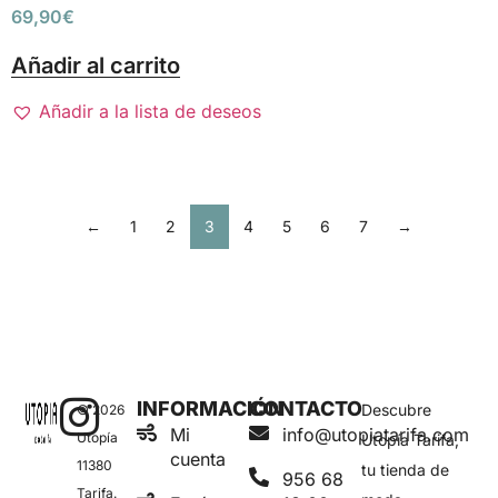
69,90
€
Añadir al carrito
Añadir a la lista de deseos
←
1
2
3
4
5
6
7
→
INFORMACIÓN
CONTACTO
Descubre
© 2026
Mi
info@utopiatarifa.com
Utopía
Utopía Tarifa,
cuenta
11380
tu tienda de
956 68
Tarifa.