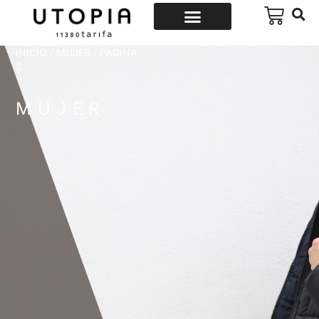
INICIO
/
MUJER
/ PÁGINA
3
MUJER