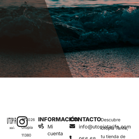
INFORMACIÓN
CONTACTO
Descubre
© 2026
Mi
info@utopiatarifa.com
Utopía
Utopía Tarifa,
cuenta
11380
tu tienda de