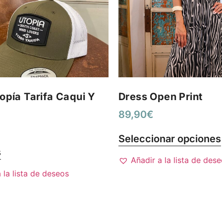
opía Tarifa Caqui Y
Dress Open Print
89,90
€
Seleccionar opciones
s
Añadir a la lista de des
 la lista de deseos