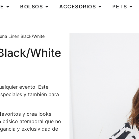
E
BOLSOS
ACCESORIOS
PETS
una Linen Black/White
Black/White
ualquier evento. Este
especiales y también para
avoritos y crea looks
Un básico atemporal que no
legancia y exclusividad de