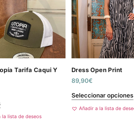
opía Tarifa Caqui Y
Dress Open Print
89,90
€
Seleccionar opciones
s
Añadir a la lista de des
 la lista de deseos