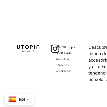
Descubre 
© 2026 Utopía
tienda d
11380 Tarifa.
Todos Los
accesori
Derechos
y ella. E
Reservados.
tendenci
un solo l
ES