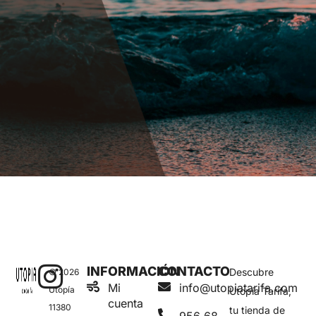
INFORMACIÓN
CONTACTO
Descubre
© 2026
Mi
info@utopiatarifa.com
Utopía
Utopía Tarifa,
cuenta
11380
tu tienda de