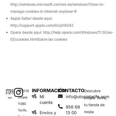
http://windows.microsoft.com/es-es/windows7/how-to-
manage-cookies-in-internet-explorer-9
Apple Safari desde aquí:
http://support.apple.com/kb/ph5042
Opera desde aquí: http://help.opera.com/Windows/11.50/es-
ES/cookies.htmlSobre las cookies
INFORMACIÓN
CONTACTO
Descubre
© 2026
Mi
info@utopiatarifa.com
Utopía
Utopía Tarifa,
cuenta
11380
tu tienda de
956 68
Tarifa.
moda
Envíos y
13 00