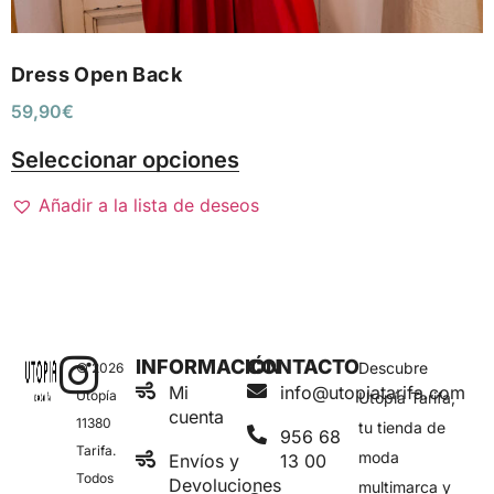
Dress Open Back
59,90
€
Seleccionar opciones
Añadir a la lista de deseos
INFORMACIÓN
CONTACTO
Descubre
© 2026
Mi
info@utopiatarifa.com
Utopía
Utopía Tarifa,
cuenta
11380
tu tienda de
956 68
Tarifa.
moda
Envíos y
13 00
Todos
Devoluciones
multimarca y