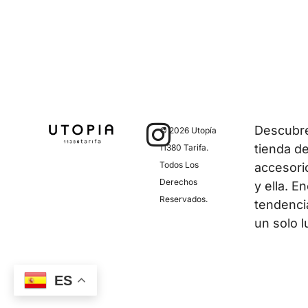
Descubre 
© 2026 Utopía
tienda d
11380 Tarifa.
Todos Los
accesori
Derechos
y ella. E
Reservados.
tendenci
un solo l
ES