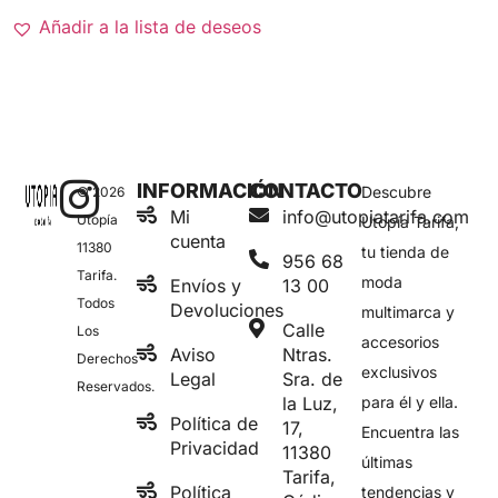
Añadir a la lista de deseos
INFORMACIÓN
CONTACTO
Descubre
© 2026
Mi
info@utopiatarifa.com
Utopía
Utopía Tarifa,
cuenta
11380
tu tienda de
956 68
Tarifa.
moda
Envíos y
13 00
Todos
Devoluciones
multimarca y
Calle
Los
accesorios
Aviso
Ntras.
Derechos
exclusivos
Legal
Sra. de
Reservados.
la Luz,
para él y ella.
Política de
17,
Encuentra las
Privacidad
11380
últimas
Tarifa,
Política
tendencias y