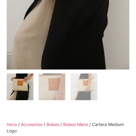
Inicio
/
Accesorios
/
Bolsos
/
Bolsos Mano
/ Cartera Medium
Logo