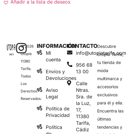
Añadir a la lista de deseos
INFORMACIÓN
CONTACTO
Descubre
© 2026
Mi
info@utopiatarifa.com
Utopía
Utopía Tarifa,
cuenta
11380
tu tienda de
956 68
Tarifa.
moda
Envíos y
13 00
Todos
Devoluciones
multimarca y
Calle
Los
accesorios
Aviso
Ntras.
Derechos
exclusivos
Legal
Sra. de
Reservados.
la Luz,
para él y ella.
Política de
17,
Encuentra las
Privacidad
11380
últimas
Tarifa,
Política
tendencias y
Cádiz
de