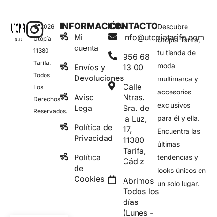
INFORMACIÓN
CONTACTO
Descubre
© 2026
Mi
info@utopiatarifa.com
Utopía
Utopía Tarifa,
cuenta
11380
tu tienda de
956 68
Tarifa.
moda
Envíos y
13 00
Todos
Devoluciones
multimarca y
Calle
Los
accesorios
Aviso
Ntras.
Derechos
exclusivos
Legal
Sra. de
Reservados.
la Luz,
para él y ella.
Política de
17,
Encuentra las
Privacidad
11380
últimas
Tarifa,
Política
tendencias y
Cádiz
de
looks únicos en
Cookies
Abrimos
un solo lugar.
Todos los
días
(Lunes -