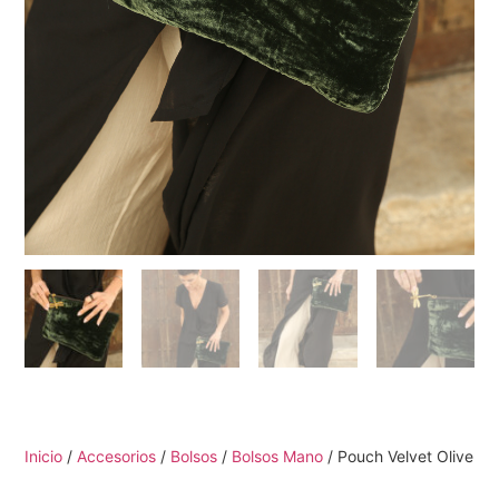
Inicio
/
Accesorios
/
Bolsos
/
Bolsos Mano
/ Pouch Velvet Olive