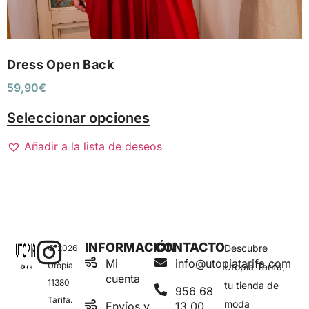
Dress Open Back
59,90
€
Seleccionar opciones
Añadir a la lista de deseos
INFORMACIÓN
CONTACTO
Descubre
© 2026
Mi
info@utopiatarifa.com
Utopía
Utopía Tarifa,
cuenta
11380
tu tienda de
956 68
Tarifa.
moda
Envíos y
13 00