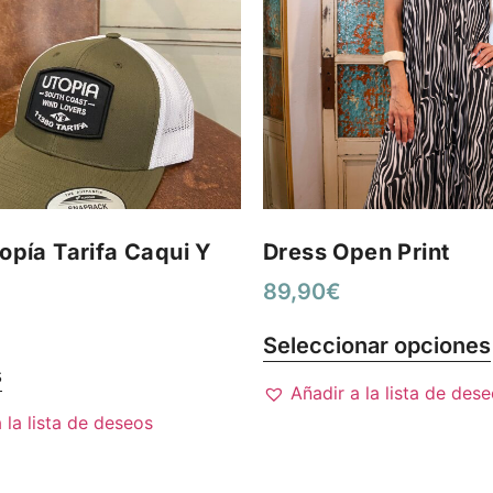
opía Tarifa Caqui Y
Dress Open Print
89,90
€
Seleccionar opciones
s
Añadir a la lista de des
 la lista de deseos