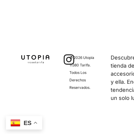
Descubre 
© 2026 Utopía
tienda d
11380 Tarifa.
Todos Los
accesori
Derechos
y ella. E
Reservados.
tendenci
un solo l
ES