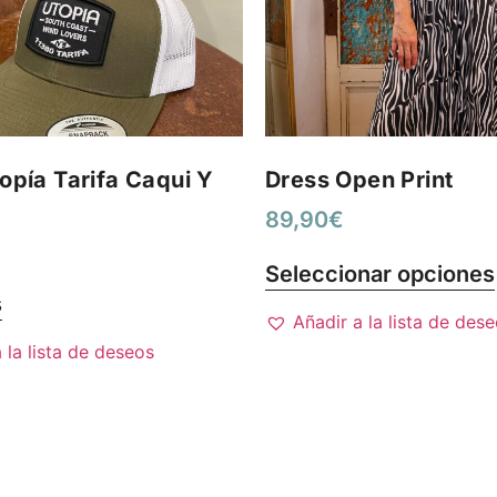
opía Tarifa Caqui Y
Dress Open Print
89,90
€
Seleccionar opciones
s
Añadir a la lista de des
 la lista de deseos