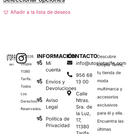
Añadir a la lista de deseos
INFORMACIÓN
CONTACTO
Descubre
© 2026
Mi
info@utopiatarifa.com
Utopía
Utopía Tarifa,
cuenta
11380
tu tienda de
956 68
Tarifa.
moda
Envíos y
13 00
Todos
Devoluciones
multimarca y
Calle
Los
accesorios
Aviso
Ntras.
Derechos
exclusivos
Legal
Sra. de
Reservados.
la Luz,
para él y ella.
Política de
17,
Encuentra las
Privacidad
11380
últimas
Tarifa,