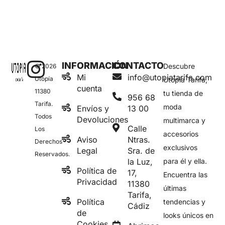
INFORMACIÓN
CONTACTO
Descubre
© 2026
Mi
info@utopiatarifa.com
Utopía
Utopía Tarifa,
cuenta
11380
tu tienda de
956 68
Tarifa.
moda
Envíos y
13 00
Todos
Devoluciones
multimarca y
Calle
Los
accesorios
Aviso
Ntras.
Derechos
exclusivos
Legal
Sra. de
Reservados.
la Luz,
para él y ella.
Política de
17,
Encuentra las
Privacidad
11380
últimas
Tarifa,
Política
tendencias y
Cádiz
de
looks únicos en
Cookies