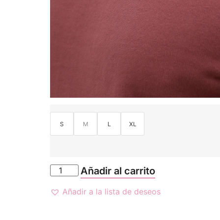
S
M
L
XL
Añadir al carrito
Añadir a la lista de deseos