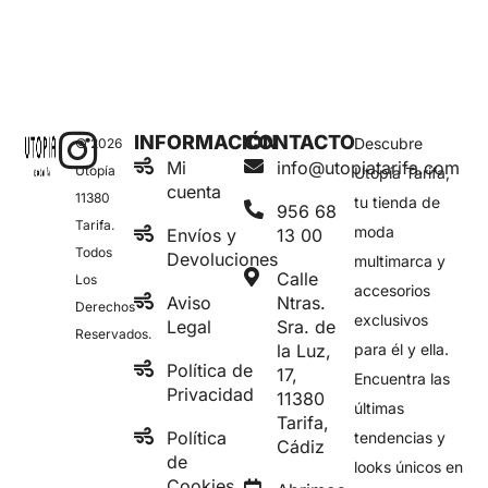
INFORMACIÓN
CONTACTO
Descubre
© 2026
Mi
info@utopiatarifa.com
Utopía
Utopía Tarifa,
cuenta
11380
tu tienda de
956 68
Tarifa.
moda
Envíos y
13 00
Todos
Devoluciones
multimarca y
Calle
Los
accesorios
Aviso
Ntras.
Derechos
exclusivos
Legal
Sra. de
Reservados.
la Luz,
para él y ella.
Política de
17,
Encuentra las
Privacidad
11380
últimas
Tarifa,
Política
tendencias y
Cádiz
de
looks únicos en
Cookies