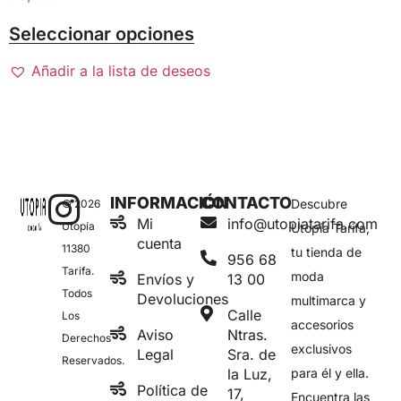
Seleccionar opciones
Añadir a la lista de deseos
INFORMACIÓN
CONTACTO
Descubre
© 2026
Mi
info@utopiatarifa.com
Utopía
Utopía Tarifa,
cuenta
11380
tu tienda de
956 68
Tarifa.
moda
Envíos y
13 00
Todos
Devoluciones
multimarca y
Calle
Los
accesorios
Aviso
Ntras.
Derechos
exclusivos
Legal
Sra. de
Reservados.
la Luz,
para él y ella.
Política de
17,
Encuentra las