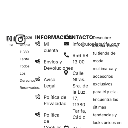
INFORMACIÓN
CONTACTO
Descubre
© 2026
Mi
info@utopiatarifa.com
Utopía
Utopía Tarifa,
cuenta
11380
tu tienda de
956 68
Tarifa.
moda
Envíos y
13 00
Todos
Devoluciones
multimarca y
Calle
Los
accesorios
Aviso
Ntras.
Derechos
exclusivos
Legal
Sra. de
Reservados.
la Luz,
para él y ella.
Política de
17,
Encuentra las
Privacidad
11380
últimas
Tarifa,
Política
tendencias y
Cádiz
de
looks únicos en
Cookies