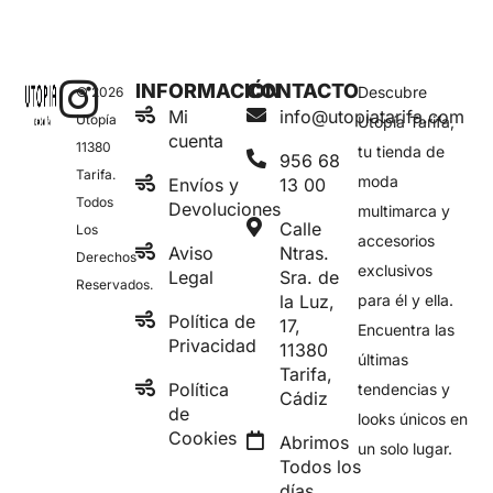
INFORMACIÓN
CONTACTO
Descubre
© 2026
Mi
info@utopiatarifa.com
Utopía
Utopía Tarifa,
cuenta
11380
tu tienda de
956 68
Tarifa.
moda
Envíos y
13 00
Todos
Devoluciones
multimarca y
Calle
Los
accesorios
Aviso
Ntras.
Derechos
exclusivos
Legal
Sra. de
Reservados.
la Luz,
para él y ella.
Política de
17,
Encuentra las
Privacidad
11380
últimas
Tarifa,
Política
tendencias y
Cádiz
de
looks únicos en
Cookies
Abrimos
un solo lugar.
Todos los
días