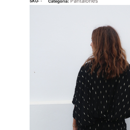
Pantalones
SKU:
-
Categoría: