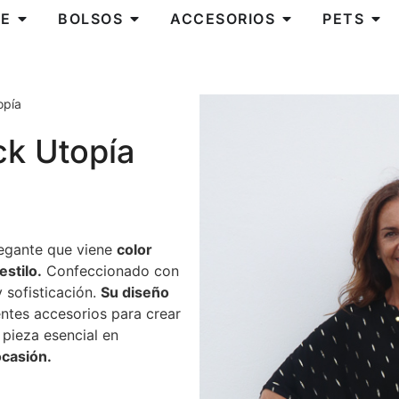
E
BOLSOS
ACCESORIOS
PETS
opía
ck Utopía
legante que viene
color
estilo.
Confeccionado con
y sofisticación.
Su diseño
ntes accesorios para crear
 pieza esencial en
ocasión.