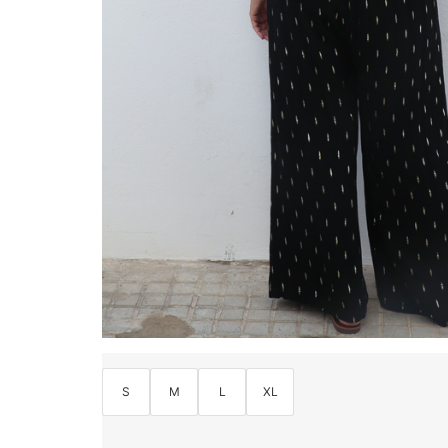
S
M
L
XL