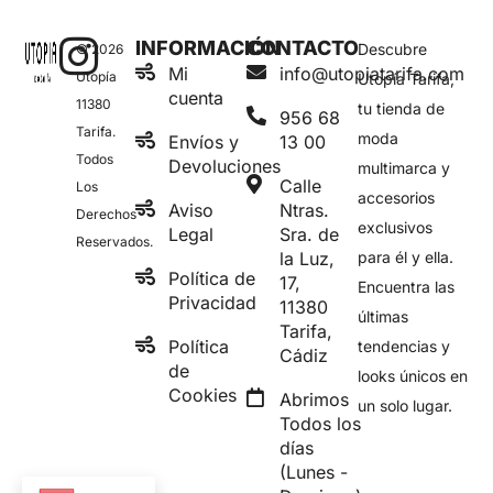
INFORMACIÓN
CONTACTO
Descubre
© 2026
Mi
info@utopiatarifa.com
Utopía
Utopía Tarifa,
cuenta
11380
tu tienda de
956 68
Tarifa.
moda
Envíos y
13 00
Todos
Devoluciones
multimarca y
Calle
Los
accesorios
Aviso
Ntras.
Derechos
exclusivos
Legal
Sra. de
Reservados.
la Luz,
para él y ella.
Política de
17,
Encuentra las
Privacidad
11380
últimas
Tarifa,
Política
tendencias y
Cádiz
de
looks únicos en
Cookies
Abrimos
un solo lugar.
Todos los
días
(Lunes -