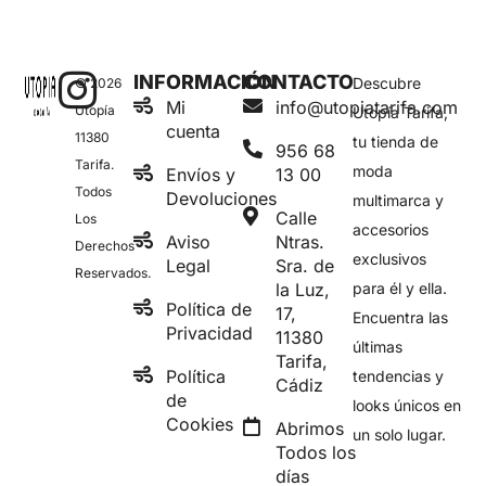
INFORMACIÓN
CONTACTO
Descubre
© 2026
Mi
info@utopiatarifa.com
Utopía
Utopía Tarifa,
cuenta
11380
tu tienda de
956 68
Tarifa.
moda
Envíos y
13 00
Todos
Devoluciones
multimarca y
Calle
Los
accesorios
Aviso
Ntras.
Derechos
exclusivos
Legal
Sra. de
Reservados.
la Luz,
para él y ella.
Política de
17,
Encuentra las
Privacidad
11380
últimas
Tarifa,
Política
tendencias y
Cádiz
de
looks únicos en
Cookies
Abrimos
un solo lugar.
Todos los
días