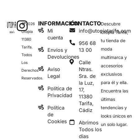
INFORMACIÓN
CONTACTO
Descubre
© 2026
Mi
info@utopiatarifa.com
Utopía
Utopía Tarifa,
cuenta
11380
tu tienda de
956 68
Tarifa.
moda
Envíos y
13 00
Todos
Devoluciones
multimarca y
Calle
Los
accesorios
Aviso
Ntras.
Derechos
exclusivos
Legal
Sra. de
Reservados.
la Luz,
para él y ella.
Política de
17,
Encuentra las
Privacidad
11380
últimas
Tarifa,
Política
tendencias y
Cádiz
de
looks únicos en
Cookies
Abrimos
un solo lugar.
Todos los
días