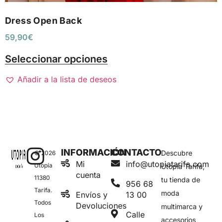
Dress Open Back
59,90
€
Seleccionar opciones
Añadir a la lista de deseos
INFORMACIÓN
CONTACTO
Descubre
© 2026
Mi
info@utopiatarifa.com
Utopía
Utopía Tarifa,
cuenta
11380
tu tienda de
956 68
Tarifa.
moda
Envíos y
13 00
Todos
Devoluciones
multimarca y
Calle
Los
accesorios