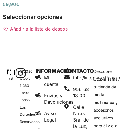
59,90
€
Seleccionar opciones
Añadir a la lista de deseos
INFORMACIÓN
CONTACTO
Descubre
© 2026
Mi
info@utopiatarifa.com
Utopía
Utopía Tarifa,
cuenta
11380
tu tienda de
956 68
Tarifa.
moda
Envíos y
13 00
Todos
Devoluciones
multimarca y
Calle
Los
accesorios
Aviso
Ntras.
Derechos
exclusivos
Legal
Sra. de
Reservados.
la Luz,
para él y ella.