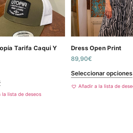
opía Tarifa Caqui Y
Dress Open Print
89,90
€
Seleccionar opciones
s
Añadir a la lista de des
 la lista de deseos