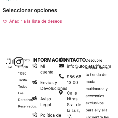
Seleccionar opciones
Añadir a la lista de deseos
INFORMACIÓN
CONTACTO
Descubre
© 2026
Mi
info@utopiatarifa.com
Utopía
Utopía Tarifa,
cuenta
11380
tu tienda de
956 68
Tarifa.
moda
Envíos y
13 00
Todos
Devoluciones
multimarca y
Calle
Los
accesorios
Aviso
Ntras.
Derechos
exclusivos
Legal
Sra. de
Reservados.
la Luz,
para él y ella.
Política de
17,
Encuentra las