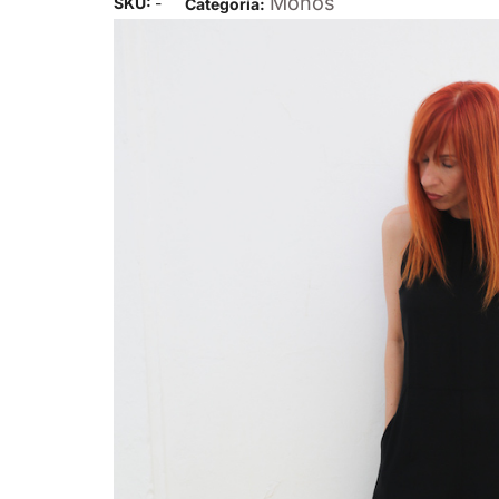
Monos
SKU:
-
Categoría: