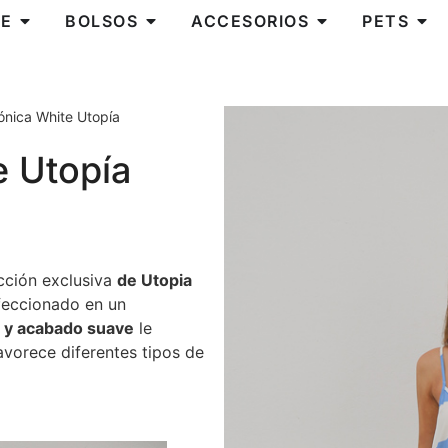
E
BOLSOS
ACCESORIOS
PETS
ónica White Utopía
e Utopía
cción exclusiva
de Utopia
nfeccionado en un
ad y acabado suave
le
avorece diferentes tipos de