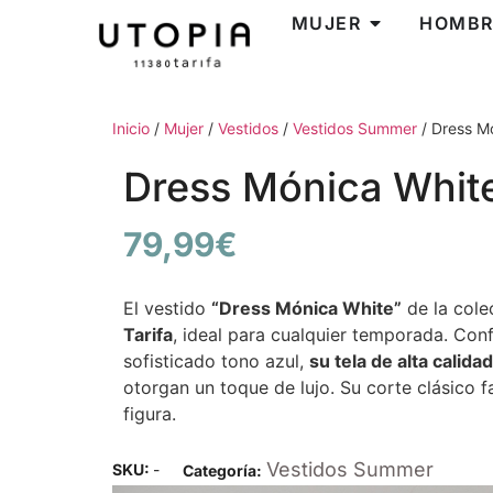
MUJER
HOMBR
Inicio
/
Mujer
/
Vestidos
/
Vestidos Summer
/ Dress M
Dress Mónica Whit
79,99
€
El vestido
“Dress Mónica White”
de la cole
Tarifa
, ideal para cualquier temporada. Co
sofisticado tono azul,
su tela de alta calid
otorgan un toque de lujo. Su corte clásico f
figura.
Vestidos Summer
SKU:
-
Categoría: