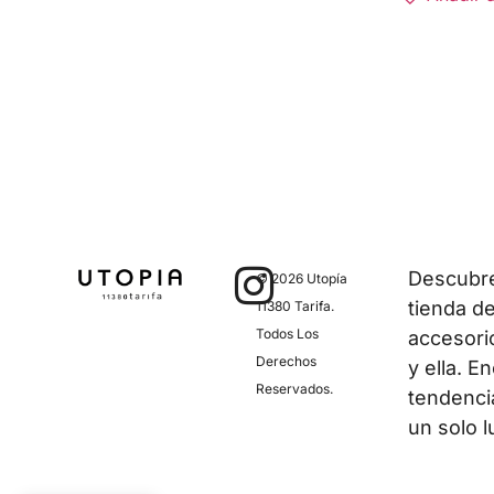
Descubre 
© 2026 Utopía
tienda d
11380 Tarifa.
Todos Los
accesori
Derechos
y ella. E
Reservados.
tendenci
un solo l