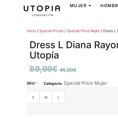
MUJER
HOMBR
Inicio
/
Special Prices
/
Special Price Mujer
/ Dress L
Dress L Diana Rayo
Utopía
89,99
€
45,00
€
Special Price Mujer
SKU:
-
Categoría:
S
M
L