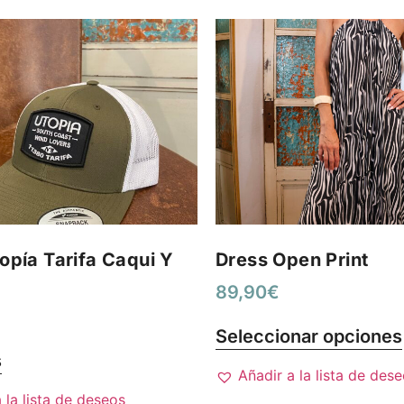
opía Tarifa Caqui Y
Dress Open Print
89,90
€
Seleccionar opciones
s
Añadir a la lista de des
 la lista de deseos