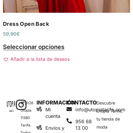
Dress Open Back
59,90
€
Seleccionar opciones
Añadir a la lista de deseos
INFORMACIÓN
CONTACTO
Descubre
© 2026
Mi
info@utopiatarifa.com
Utopía
Utopía Tarifa,
cuenta
11380
tu tienda de
956 68
Tarifa.
moda
Envíos y
13 00
Todos