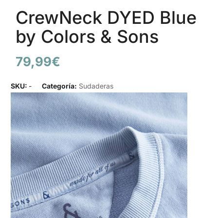
CrewNeck DYED Blue
by Colors & Sons
79,99
€
SKU:
-
Categoría:
Sudaderas