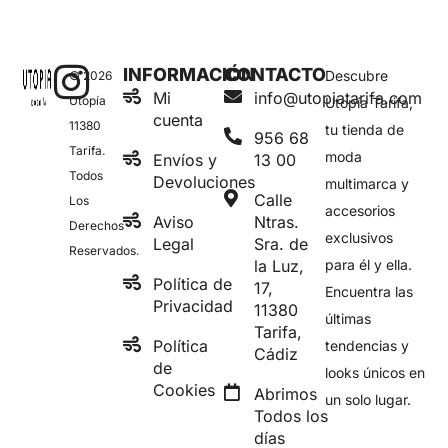
INFORMACIÓN
CONTACTO
Descubre
© 2026
Mi
info@utopiatarifa.com
Utopía
Utopía Tarifa,
cuenta
11380
tu tienda de
956 68
Tarifa.
moda
Envíos y
13 00
Todos
Devoluciones
multimarca y
Calle
Los
accesorios
Aviso
Ntras.
Derechos
exclusivos
Legal
Sra. de
Reservados.
la Luz,
para él y ella.
Política de
17,
Encuentra las
Privacidad
11380
últimas
Tarifa,
Política
tendencias y
Cádiz
de
looks únicos en
Cookies
Abrimos
un solo lugar.
Todos los
días