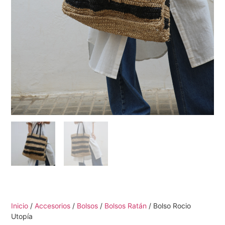
Inicio
/
Accesorios
/
Bolsos
/
Bolsos Ratán
/ Bolso Rocio
Utopía