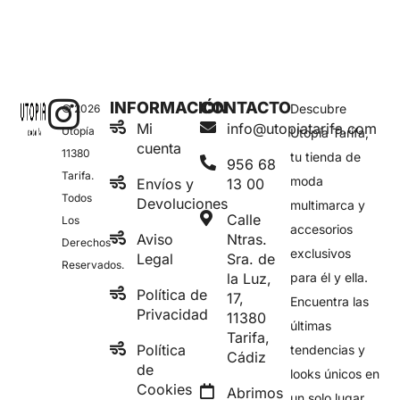
INFORMACIÓN
CONTACTO
Descubre
© 2026
Mi
info@utopiatarifa.com
Utopía
Utopía Tarifa,
cuenta
11380
tu tienda de
956 68
Tarifa.
moda
Envíos y
13 00
Todos
Devoluciones
multimarca y
Calle
Los
accesorios
Aviso
Ntras.
Derechos
exclusivos
Legal
Sra. de
Reservados.
la Luz,
para él y ella.
Política de
17,
Encuentra las
Privacidad
11380
últimas
Tarifa,
Política
tendencias y
Cádiz
de
looks únicos en
Cookies
Abrimos
un solo lugar.