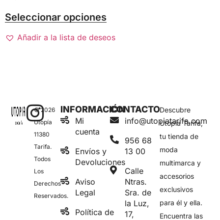
Seleccionar opciones
Añadir a la lista de deseos
INFORMACIÓN
CONTACTO
Descubre
© 2026
Mi
info@utopiatarifa.com
Utopía
Utopía Tarifa,
cuenta
11380
tu tienda de
956 68
Tarifa.
moda
Envíos y
13 00
Todos
Devoluciones
multimarca y
Calle
Los
accesorios
Aviso
Ntras.
Derechos
exclusivos
Legal
Sra. de
Reservados.
la Luz,
para él y ella.
Política de
17,
Encuentra las