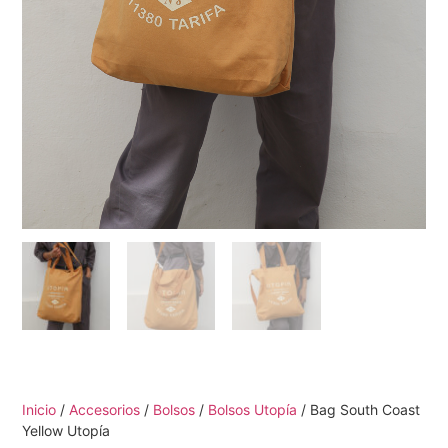
Inicio
/
Accesorios
/
Bolsos
/
Bolsos Utopía
/ Bag South Coast
Yellow Utopía