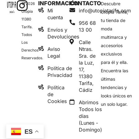
INFORMACIÓN
CONTACTO
Descubre
© 2026
Mi
info@utopiatarifa.com
Utopía
Utopía Tarifa,
cuenta
11380
tu tienda de
956 68
Tarifa.
moda
Envíos y
13 00
Todos
Devoluciones
multimarca y
Calle
Los
accesorios
Aviso
Ntras.
Derechos
exclusivos
Legal
Sra. de
Reservados.
la Luz,
para él y ella.
Política de
17,
Encuentra las
Privacidad
11380
últimas
Tarifa,
Política
tendencias y
Cádiz
de
looks únicos en
Cookies
Abrimos
un solo lugar.
Todos los
días
(Lunes -
Domingo)
ES