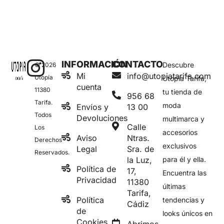
INFORMACIÓN
CONTACTO
Descubre
© 2026
Mi
info@utopiatarifa.com
Utopía
Utopía Tarifa,
cuenta
11380
tu tienda de
956 68
Tarifa.
moda
Envíos y
13 00
Todos
Devoluciones
multimarca y
Calle
Los
accesorios
Aviso
Ntras.
Derechos
exclusivos
Legal
Sra. de
Reservados.
la Luz,
para él y ella.
Política de
17,
Encuentra las
Privacidad
11380
últimas
Tarifa,
Política
tendencias y
Cádiz
de
looks únicos en
Cookies