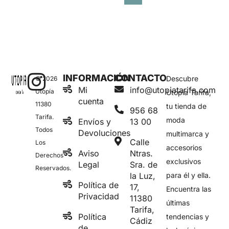
INFORMACIÓN
CONTACTO
Descubre
© 2026
Mi
info@utopiatarifa.com
Utopía
Utopía Tarifa,
cuenta
11380
tu tienda de
956 68
Tarifa.
moda
Envíos y
13 00
Todos
Devoluciones
multimarca y
Calle
Los
accesorios
Aviso
Ntras.
Derechos
exclusivos
Legal
Sra. de
Reservados.
la Luz,
para él y ella.
Política de
17,
Encuentra las
Privacidad
11380
últimas
Tarifa,
Política
tendencias y
Cádiz
de