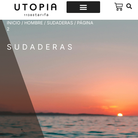
INICIO
/
HOMBRE
/
SUDADERAS
/ PÁGINA
2
SUDADERAS